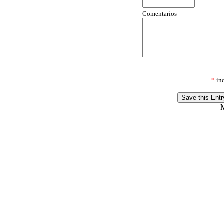
Comentarios
*
ind
M